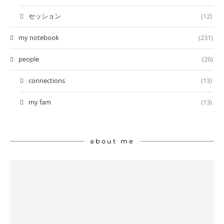
セッション
(12)
my notebook
(231)
people
(26)
connections
(13)
my fam
(13)
about me