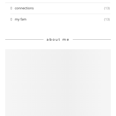
connections
(13)
my fam
(13)
about me