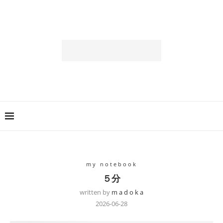
my notebook
５分
written by
m a d o k a
2026-06-28