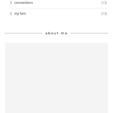
connections
(13)
my fam
(13)
about me