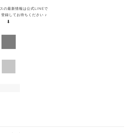
スの最新情報は公式LINEで
登録してお待ちください ♪
⬇︎