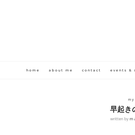
home
about me
contact
events & 
my
早起き
written by
m a