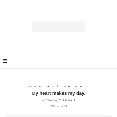
connections
my notebook
My heart makes my day.
written by
m a d o k a
2025-03-23