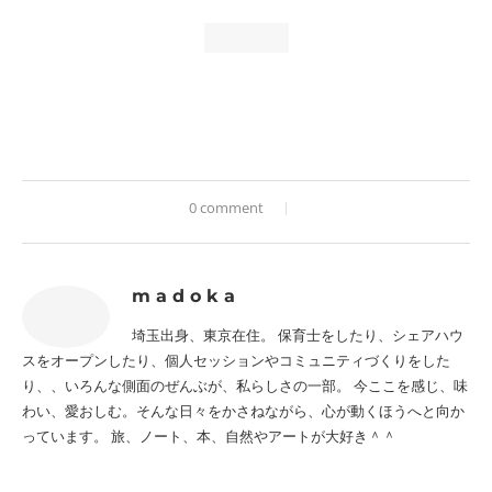
0 comment
m a d o k a
埼玉出身、東京在住。 保育士をしたり、シェアハウ
スをオープンしたり、個人セッションやコミュニティづくりをした
り、、いろんな側面のぜんぶが、私らしさの一部。 今ここを感じ、味
わい、愛おしむ。そんな日々をかさねながら、心が動くほうへと向か
っています。 旅、ノート、本、自然やアートが大好き＾＾