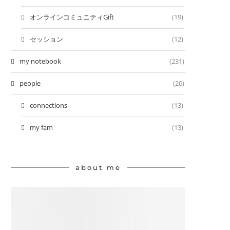
オンラインコミュニティGift
(19)
セッション
(12)
my notebook
(231)
people
(26)
connections
(13)
my fam
(13)
about me