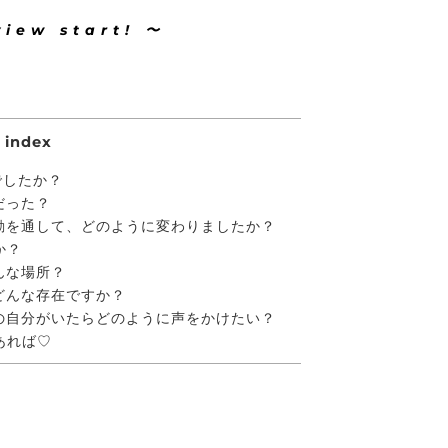
v i e w s t a r t ! 〜
index
んでしたか？
態だった？
の活動を通して、どのように変わりましたか？
すか？
どんな場所？
てどんな存在ですか？
過去の自分がいたらどのように声をかけたい？
あれば♡