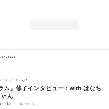
services
コミュニティgift
解プログラム』修了インタビュー：with はなち
ゃん
 d o k a
2024-04-29