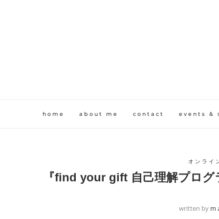
home
about me
contact
events & 
オンライン
『find your gift 自己理
written by
m a