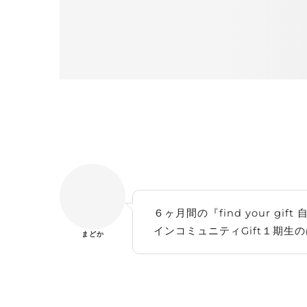
６ヶ月間の『find your 
インコミュニティGift１期生
まどか